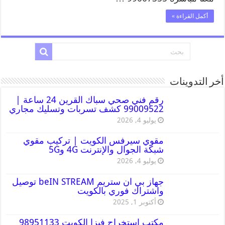
أكمل القراءة »
أخر التدوينات
رقم فني صحي سباك القرين 24 ساعة |
99009522 كشف تسربات وتسليك مجاري
يوليو 4, 2026
مقوي سيرفس الكويت | تركيب مقوي
شبكة الجوال والإنترنت 4G و5G
يوليو 4, 2026
جهاز بي ان ستريم beIN STREAM توصيل
واشتراك فوري بالكويت
أكتوبر 1, 2025
مكتب استخراج فيزا الكويت 98951133