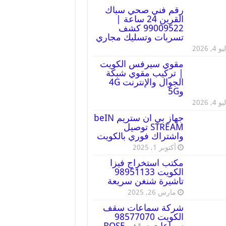
رقم فني صحي سباك
القرين 24 ساعة |
99009522 كشف
تسربات وتسليك مجاري
 4, 2026
مقوي سيرفس الكويت
| تركيب مقوي شبكة
الجوال والإنترنت 4G
و5G
 4, 2026
جهاز بي ان ستريم beIN
STREAM توصيل
واشتراك فوري بالكويت
أكتوبر 1, 2025
مكتب استخراج فيزا
الكويت 98951133
تاشيرة شنغن سريعة
مارس 26, 2025
شركة سماعات سقف
الكويت 98577070
سماعات سقف BOSE