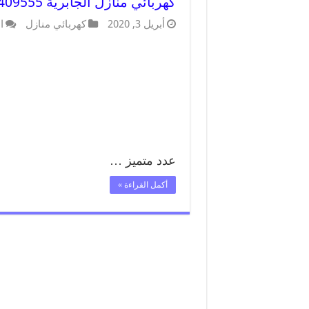
كهربائي منازل الجابرية 66409555 خدمة تصليح وصيانة الكهرباء بالكويت
أبريل 3, 2020
كهربائي منازل
ا
عدد متميز …
أكمل القراءة »