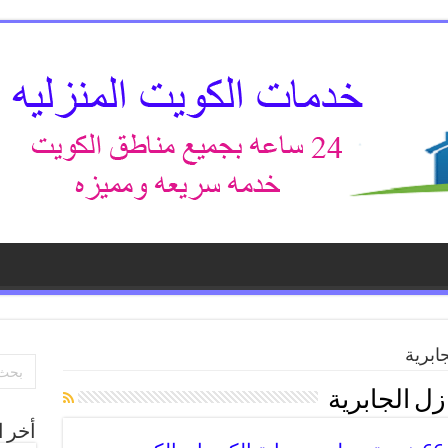
ابرية
زل الجابرية
أخر ا