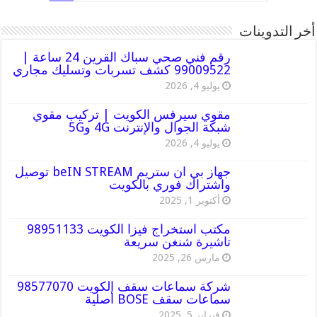
أخر التدوينات
رقم فني صحي سباك القرين 24 ساعة |
99009522 كشف تسربات وتسليك مجاري
يوليو 4, 2026
مقوي سيرفس الكويت | تركيب مقوي
شبكة الجوال والإنترنت 4G و5G
يوليو 4, 2026
جهاز بي ان ستريم beIN STREAM توصيل
واشتراك فوري بالكويت
أكتوبر 1, 2025
مكتب استخراج فيزا الكويت 98951133
تاشيرة شنغن سريعة
مارس 26, 2025
شركة سماعات سقف الكويت 98577070
سماعات سقف BOSE أصلية
فبراير 5, 2025