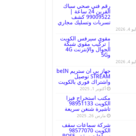
رقم فني صحي سباك
القرين 24 ساعة |
99009522 كشف
تسربات وتسليك مجاري
 4, 2026
مقوي سيرفس الكويت
| تركيب مقوي شبكة
الجوال والإنترنت 4G
و5G
 4, 2026
جهاز بي ان ستريم beIN
STREAM توصيل
واشتراك فوري بالكويت
أكتوبر 1, 2025
مكتب استخراج فيزا
الكويت 98951133
تاشيرة شنغن سريعة
مارس 26, 2025
شركة سماعات سقف
الكويت 98577070
سماعات سقف BOSE