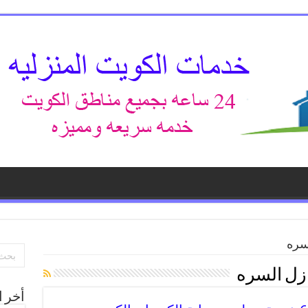
سره
ازل السره
أخر ا