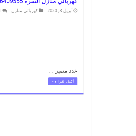
كهربائي منازل السره 66409555 خدمة تصليح وصيانة الكهرباء بالكويت
أبريل 3, 2020
كهربائي منازل
ا
عدد متميز …
أكمل القراءة »