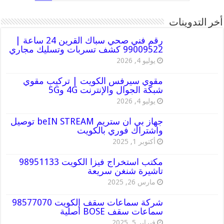
أخر التدوينات
رقم فني صحي سباك القرين 24 ساعة |
99009522 كشف تسربات وتسليك مجاري
يوليو 4, 2026
مقوي سيرفس الكويت | تركيب مقوي
شبكة الجوال والإنترنت 4G و5G
يوليو 4, 2026
جهاز بي ان ستريم beIN STREAM توصيل
واشتراك فوري بالكويت
أكتوبر 1, 2025
مكتب استخراج فيزا الكويت 98951133
تاشيرة شنغن سريعة
مارس 26, 2025
شركة سماعات سقف الكويت 98577070
سماعات سقف BOSE أصلية
فبراير 5, 2025