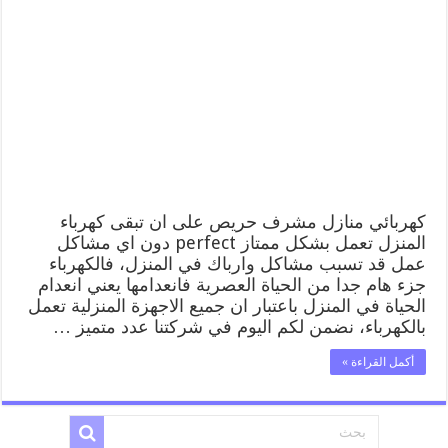
منازل
مشرف
66409555
خدمة
تصليح
وصيانة
الكهرباء
بالكويت
مغلقة
كهربائي منازل مشرف حريص على ان تبقى كهرباء
المنزل تعمل بشكل ممتاز perfect دون اي مشاكل
عمل قد تسبب مشاكل وارباك في المنزل، فالكهرباء
جزء هام جدا من الحياة العصرية فانعدامها يعني انعدام
الحياة في المنزل باعتبار ان جميع الاجهزة المنزلية تعمل
بالكهرباء، نضمن لكم اليوم في شركتنا عدد متميز …
أكمل القراءة »