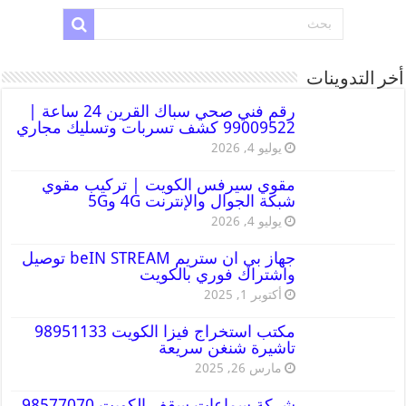
أخر التدوينات
رقم فني صحي سباك القرين 24 ساعة |
99009522 كشف تسربات وتسليك مجاري
يوليو 4, 2026
مقوي سيرفس الكويت | تركيب مقوي
شبكة الجوال والإنترنت 4G و5G
يوليو 4, 2026
جهاز بي ان ستريم beIN STREAM توصيل
واشتراك فوري بالكويت
أكتوبر 1, 2025
مكتب استخراج فيزا الكويت 98951133
تاشيرة شنغن سريعة
مارس 26, 2025
شركة سماعات سقف الكويت 98577070