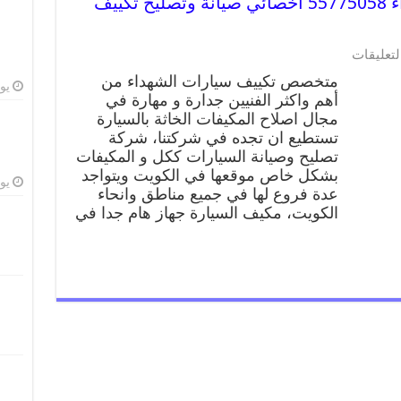
متخصص تكييف سيارات الشهداء 55775058 اخصائي صيانة وتصليح تكييف
على
لتعليقات
متخصص
متخصص تكييف سيارات الشهداء من
تكييف
يوليو
أهم واكثر الفنيين جدارة و مهارة في
سيارات
مجال اصلاح المكيفات الخاثة بالسيارة
الشهداء
55775058
تستطيع ان تجده في شركتنا، شركة
اخصائي
تصليح وصيانة السيارات ككل و المكيفات
صيانة
بشكل خاص موقعها في الكويت ويتواجد
وتصليح
يوليو
عدة فروع لها في جميع مناطق وانحاء
تكييف
الكويت، مكيف السيارة جهاز هام جدا في
سيارة
مغلقة