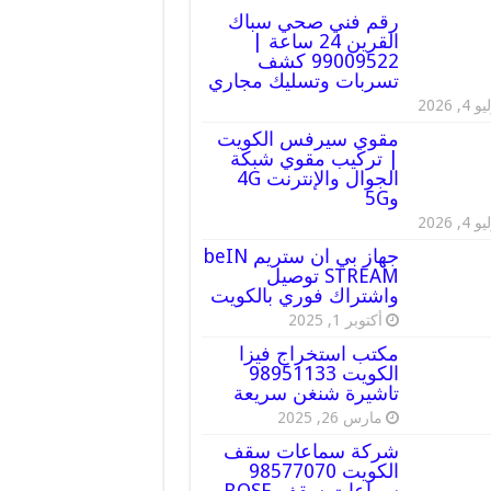
رقم فني صحي سباك
القرين 24 ساعة |
99009522 كشف
تسربات وتسليك مجاري
 4, 2026
مقوي سيرفس الكويت
| تركيب مقوي شبكة
الجوال والإنترنت 4G
و5G
 4, 2026
جهاز بي ان ستريم beIN
STREAM توصيل
واشتراك فوري بالكويت
أكتوبر 1, 2025
مكتب استخراج فيزا
الكويت 98951133
تاشيرة شنغن سريعة
مارس 26, 2025
شركة سماعات سقف
الكويت 98577070
سماعات سقف BOSE