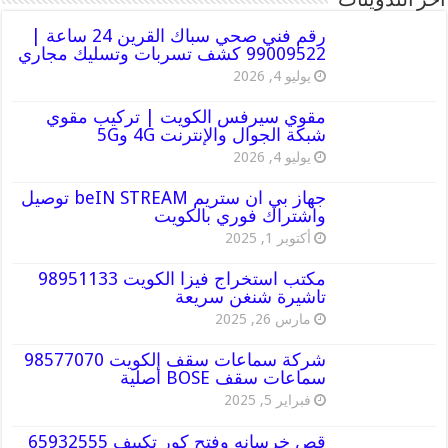
أخر التدوينات
رقم فني صحي سباك القرين 24 ساعة |
99009522 كشف تسربات وتسليك مجاري
يوليو 4, 2026
مقوي سيرفس الكويت | تركيب مقوي
شبكة الجوال والإنترنت 4G و5G
يوليو 4, 2026
جهاز بي ان ستريم beIN STREAM توصيل
واشتراك فوري بالكويت
أكتوبر 1, 2025
مكتب استخراج فيزا الكويت 98951133
تاشيرة شنغن سريعة
مارس 26, 2025
شركة سماعات سقف الكويت 98577070
سماعات سقف BOSE أصلية
فبراير 5, 2025
قص خرسانه وفتح كور تكييف 65932555