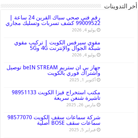
أخر التدوينات
رقم فني صحي سباك القرين 24 ساعة |
99009522 كشف تسربات وتسليك مجاري
يوليو 4, 2026
مقوي سيرفس الكويت | تركيب مقوي
شبكة الجوال والإنترنت 4G و5G
يوليو 4, 2026
جهاز بي ان ستريم beIN STREAM توصيل
واشتراك فوري بالكويت
أكتوبر 1, 2025
مكتب استخراج فيزا الكويت 98951133
تاشيرة شنغن سريعة
مارس 26, 2025
شركة سماعات سقف الكويت 98577070
سماعات سقف BOSE أصلية
فبراير 5, 2025