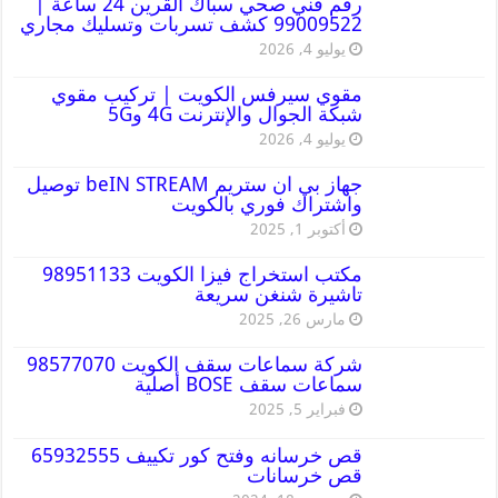
رقم فني صحي سباك القرين 24 ساعة |
99009522 كشف تسربات وتسليك مجاري
يوليو 4, 2026
مقوي سيرفس الكويت | تركيب مقوي
شبكة الجوال والإنترنت 4G و5G
يوليو 4, 2026
جهاز بي ان ستريم beIN STREAM توصيل
واشتراك فوري بالكويت
أكتوبر 1, 2025
مكتب استخراج فيزا الكويت 98951133
تاشيرة شنغن سريعة
مارس 26, 2025
شركة سماعات سقف الكويت 98577070
سماعات سقف BOSE أصلية
فبراير 5, 2025
قص خرسانه وفتح كور تكييف 65932555
قص خرسانات