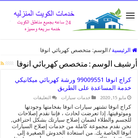
الرئيسية
/
الوسم:
متخصص كهربائي انوفا
أرشيف الوسم :
متخصص كهربائي انوفا
كراج انوفا 99009551 ورشة كهربائي ميكانيكي
خدمة المساعدة على الطريق
على
مايو 15, 2020
خدمات سيارات
التعليقات
كراج
كراج انوفا تشتهر سيارات انوفا بفخامتها وجودتها
انوفا
وموثوقيتها. إذا تعرضت لحادث ، فإننا نقدم إصلاحات
99009551
للجسم والطلاء لضمان إصلاح سيارتك بشكل احترافي,
ورشة
كهربائي
نحن نقدم مجموعة كاملة من خدمات إصلاح السيارات
ميكانيكي
انوفا الخاصة بك. من استعادة الخدوش الصغيرة إلى
خدمة