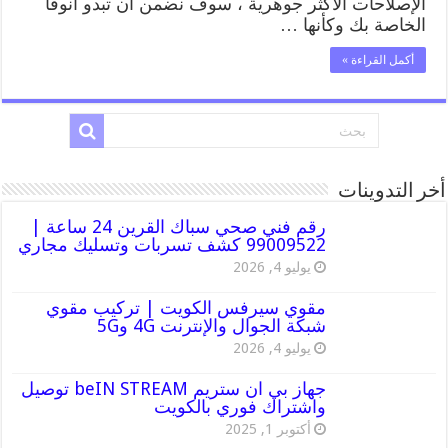
الإصلاحات الأكثر جوهرية ، سوف نضمن أن تبدو انوفا
المساعدة
الخاصة بك وكأنها …
على
الطريق
أكمل القراءة »
مغلقة
أخر التدوينات
رقم فني صحي سباك القرين 24 ساعة |
99009522 كشف تسربات وتسليك مجاري
يوليو 4, 2026
مقوي سيرفس الكويت | تركيب مقوي
شبكة الجوال والإنترنت 4G و5G
يوليو 4, 2026
جهاز بي ان ستريم beIN STREAM توصيل
واشتراك فوري بالكويت
أكتوبر 1, 2025