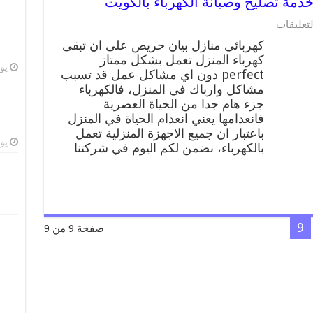
على
لتعليقات
كهربائي
كهربائي منازل بيان حريص على ان تبقى
منازل
كهرباء المنزل تعمل بشكل ممتاز
بيان
يوليو
perfect دون اي مشاكل عمل قد تسبب
66409555
خدمة
مشاكل وارباك في المنزل، فالكهرباء
تصليح
جزء هام جدا من الحياة العصرية
وصيانة
فانعدامها يعني انعدام الحياة في المنزل
الكهرباء
باعتبار ان جميع الاجهزة المنزلية تعمل
بالكويت
يوليو
بالكهرباء، نضمن لكم اليوم في شركتنا
مغلقة
9
صفحة 9 من 9