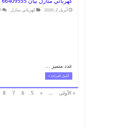
كهربائي منازل بيان 66409555 خدمة تصليح وصيانة الكهرباء بالكويت
أبريل 2, 2020
كهربائي منازل
ا
عدد متميز …
أكمل القراءة »
« الأولى
...
«
5
6
7
8