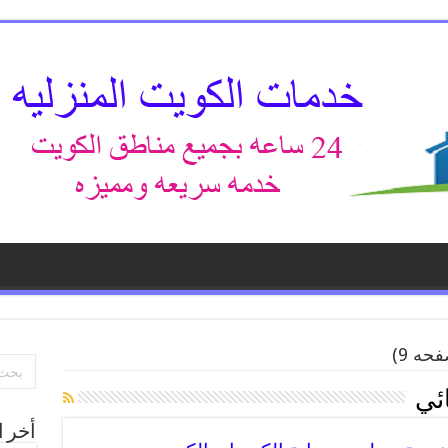
حه 9)
ئي
أخر ا