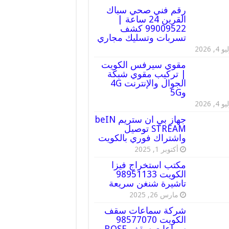
رقم فني صحي سباك
القرين 24 ساعة |
99009522 كشف
تسربات وتسليك مجاري
 4, 2026
مقوي سيرفس الكويت
| تركيب مقوي شبكة
الجوال والإنترنت 4G
و5G
 4, 2026
جهاز بي ان ستريم beIN
STREAM توصيل
واشتراك فوري بالكويت
أكتوبر 1, 2025
مكتب استخراج فيزا
الكويت 98951133
تاشيرة شنغن سريعة
مارس 26, 2025
شركة سماعات سقف
الكويت 98577070
سماعات سقف BOSE