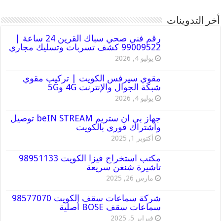
أخر التدوينات
رقم فني صحي سباك القرين 24 ساعة |
99009522 كشف تسربات وتسليك مجاري
يوليو 4, 2026
مقوي سيرفس الكويت | تركيب مقوي
شبكة الجوال والإنترنت 4G و5G
يوليو 4, 2026
جهاز بي ان ستريم beIN STREAM توصيل
واشتراك فوري بالكويت
أكتوبر 1, 2025
مكتب استخراج فيزا الكويت 98951133
تاشيرة شنغن سريعة
مارس 26, 2025
شركة سماعات سقف الكويت 98577070
سماعات سقف BOSE أصلية
فبراير 5, 2025