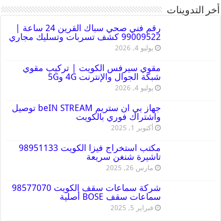
أخر التدوينات
رقم فني صحي سباك القرين 24 ساعة |
99009522 كشف تسربات وتسليك مجاري
يوليو 4, 2026
مقوي سيرفس الكويت | تركيب مقوي
شبكة الجوال والإنترنت 4G و5G
يوليو 4, 2026
جهاز بي ان ستريم beIN STREAM توصيل
واشتراك فوري بالكويت
أكتوبر 1, 2025
مكتب استخراج فيزا الكويت 98951133
تاشيرة شنغن سريعة
مارس 26, 2025
شركة سماعات سقف الكويت 98577070
سماعات سقف BOSE أصلية
فبراير 5, 2025