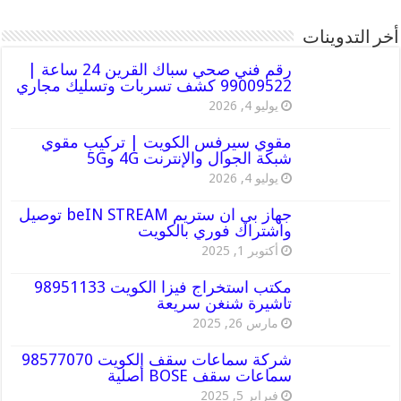
أخر التدوينات
رقم فني صحي سباك القرين 24 ساعة |
99009522 كشف تسربات وتسليك مجاري
يوليو 4, 2026
مقوي سيرفس الكويت | تركيب مقوي
شبكة الجوال والإنترنت 4G و5G
يوليو 4, 2026
جهاز بي ان ستريم beIN STREAM توصيل
واشتراك فوري بالكويت
أكتوبر 1, 2025
مكتب استخراج فيزا الكويت 98951133
تاشيرة شنغن سريعة
مارس 26, 2025
شركة سماعات سقف الكويت 98577070
سماعات سقف BOSE أصلية
فبراير 5, 2025