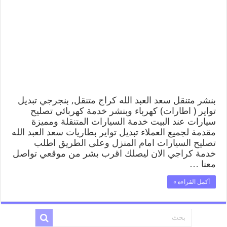
كراج
سعد
العبد
الله
99007355
كهرباء
وبنشر,
بنجرجي,
كهربائي
تصليح
سيارات
بنشر متنقل سعد العبد الله كراج متنقل, بنجرجي تبديل
مغلقة
تواير ( اطارات) كهرباء وبنشر خدمة كهربائي تصليح
سيارات عند البيت خدمة السيارات المتنقلة ومميزة
مقدمة لجميع العملاء تبديل تواير بطاريات سعد العبد الله
تصليح السيارات امام المنزل وعلى الطريق اطلب
خدمة كراجي الان ليصلك اقرب بشر من موقعي تواصل
معنا …
أكمل القراءة »