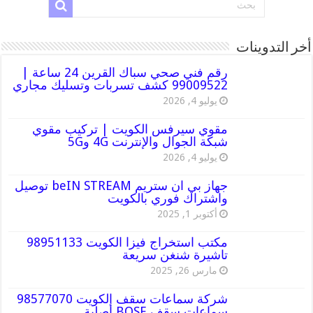
أخر التدوينات
رقم فني صحي سباك القرين 24 ساعة |
99009522 كشف تسربات وتسليك مجاري
يوليو 4, 2026
مقوي سيرفس الكويت | تركيب مقوي
شبكة الجوال والإنترنت 4G و5G
يوليو 4, 2026
جهاز بي ان ستريم beIN STREAM توصيل
واشتراك فوري بالكويت
أكتوبر 1, 2025
مكتب استخراج فيزا الكويت 98951133
تاشيرة شنغن سريعة
مارس 26, 2025
شركة سماعات سقف الكويت 98577070
سماعات سقف BOSE أصلية