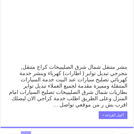
متنقل
|
كراج
شمال
شرق
الصليبيخات
99007355
كهرباء
وبنشر,
بنجرجي,
كهربائي
تصليح
سيارات
بنشر متنقل شمال شرق الصليبيخات كراج متنقل,
مغلقة
بنجرجي تبديل تواير ( اطارات) كهرباء وبنشر خدمة
كهربائي تصليح سيارات عند البيت خدمة السيارات
المتنقلة ومميزة مقدمة لجميع العملاء تبديل تواير
بطاريات شمال شرق الصليبيخات تصليح السيارات امام
المنزل وعلى الطريق اطلب خدمة كراجي الان ليصلك
اقرب بش ر من موقعي تواصل …
أكمل القراءة »