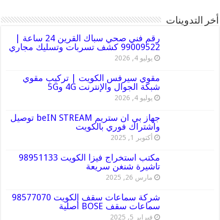
أخر التدوينات
رقم فني صحي سباك القرين 24 ساعة |
99009522 كشف تسربات وتسليك مجاري
يوليو 4, 2026
مقوي سيرفس الكويت | تركيب مقوي
شبكة الجوال والإنترنت 4G و5G
يوليو 4, 2026
جهاز بي ان ستريم beIN STREAM توصيل
واشتراك فوري بالكويت
أكتوبر 1, 2025
مكتب استخراج فيزا الكويت 98951133
تاشيرة شنغن سريعة
مارس 26, 2025
شركة سماعات سقف الكويت 98577070
سماعات سقف BOSE أصلية
فبراير 5, 2025