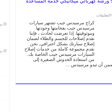
كراج مرسيدس جيب 99009551 ورشة كهربائي ميكانيكي خدمة المساعدة
على
التعليقات
كراج
كراج مرسيدس جيب تشتهر سيارات
مرسيدس
يوليو
مرسيدس جيب بفخامتها وجودتها
جيب
وموثوقيتها. إذا تعرضت لحادث ، فإننا
99009551
ورشة
نقدم إصلاحات للجسم والطلاء لضمان
كهربائي
إصلاح سيارتك بشكل احترافي, نحن
ميكانيكي
نقدم مجموعة كاملة من خدمات إصلاح
خدمة
يوليو
السيارات مرسيدس جيب الخاصة بك.
المساعدة
من استعادة الخدوش الصغيرة إلى
على
نضمن أن تبدو مرسيدس …
الطريق
مغلقة