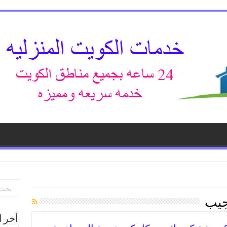
يب
أخر ا