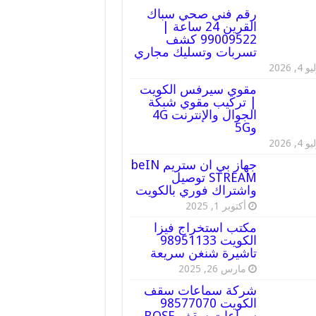
رقم فني صحي سباك
القرين 24 ساعة |
99009522 كشف
تسربات وتسليك مجاري
 4, 2026
مقوي سيرفس الكويت
| تركيب مقوي شبكة
الجوال والإنترنت 4G
و5G
 4, 2026
جهاز بي ان ستريم beIN
STREAM توصيل
واشتراك فوري بالكويت
أكتوبر 1, 2025
مكتب استخراج فيزا
الكويت 98951133
تاشيرة شنغن سريعة
مارس 26, 2025
شركة سماعات سقف
الكويت 98577070
سماعات سقف BOSE