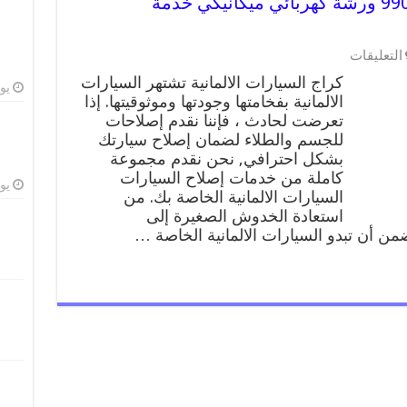
كراج السيارات الالمانية 99009551 ورشة كهربائي ميكانيكي خدمة
على
التعليقات
كراج
كراج السيارات الالمانية تشتهر السيارات
السيارات
يوليو
الالمانية بفخامتها وجودتها وموثوقيتها. إذا
الالمانية
تعرضت لحادث ، فإننا نقدم إصلاحات
99009551
ورشة
للجسم والطلاء لضمان إصلاح سيارتك
كهربائي
بشكل احترافي, نحن نقدم مجموعة
ميكانيكي
كاملة من خدمات إصلاح السيارات
خدمة
يوليو
السيارات الالمانية الخاصة بك. من
المساعدة
استعادة الخدوش الصغيرة إلى
على
ن أن تبدو السيارات الالمانية الخاصة …
الطريق
مغلقة