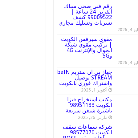
رقم فني صحي سباك
القرين 24 ساعة |
99009522 كشف
تسربات وتسليك مجاري
 4, 2026
مقوي سيرفس الكويت
| تركيب مقوي شبكة
الجوال والإنترنت 4G
و5G
 4, 2026
جهاز بي ان ستريم beIN
STREAM توصيل
واشتراك فوري بالكويت
أكتوبر 1, 2025
مكتب استخراج فيزا
الكويت 98951133
تاشيرة شنغن سريعة
مارس 26, 2025
شركة سماعات سقف
الكويت 98577070
سماعات سقف BOSE