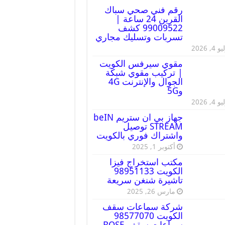
رقم فني صحي سباك
القرين 24 ساعة |
99009522 كشف
تسربات وتسليك مجاري
 4, 2026
مقوي سيرفس الكويت
| تركيب مقوي شبكة
الجوال والإنترنت 4G
و5G
 4, 2026
جهاز بي ان ستريم beIN
STREAM توصيل
واشتراك فوري بالكويت
أكتوبر 1, 2025
مكتب استخراج فيزا
الكويت 98951133
تاشيرة شنغن سريعة
مارس 26, 2025
شركة سماعات سقف
الكويت 98577070
سماعات سقف BOSE