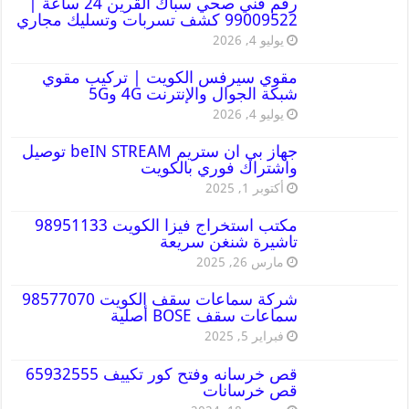
رقم فني صحي سباك القرين 24 ساعة |
99009522 كشف تسربات وتسليك مجاري
يوليو 4, 2026
مقوي سيرفس الكويت | تركيب مقوي
شبكة الجوال والإنترنت 4G و5G
يوليو 4, 2026
جهاز بي ان ستريم beIN STREAM توصيل
واشتراك فوري بالكويت
أكتوبر 1, 2025
مكتب استخراج فيزا الكويت 98951133
تاشيرة شنغن سريعة
مارس 26, 2025
شركة سماعات سقف الكويت 98577070
سماعات سقف BOSE أصلية
فبراير 5, 2025
قص خرسانه وفتح كور تكييف 65932555
قص خرسانات