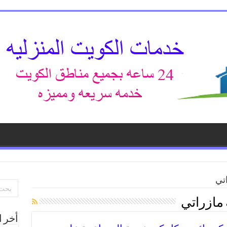
تي
 مازراتي
أخر ا