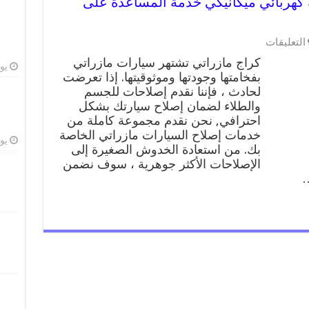
اتي 99009551 ورشة كهربائي ميكانيكي خدمة المساعدة على
على
التعليقات
كراج
كراج مازراتي تشتهر سيارات مازراتي
مازراتي
يوليو
بفخامتها وجودتها وموثوقيتها. إذا تعرضت
99009551
لحادث ، فإننا نقدم إصلاحات للجسم
ورشة
كهربائي
والطلاء لضمان إصلاح سيارتك بشكل
ميكانيكي
احترافي, نحن نقدم مجموعة كاملة من
خدمة
خدمات إصلاح السيارات مازراتي الخاصة
المساعدة
يوليو
بك. من استعادة الخدوش الصغيرة إلى
على
الإصلاحات الأكثر جوهرية ، سوف نضمن
الطريق
…
مغلقة