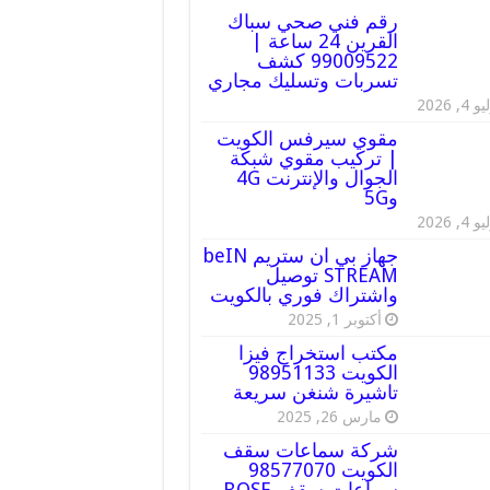
رقم فني صحي سباك
القرين 24 ساعة |
99009522 كشف
تسربات وتسليك مجاري
 4, 2026
مقوي سيرفس الكويت
| تركيب مقوي شبكة
الجوال والإنترنت 4G
و5G
 4, 2026
جهاز بي ان ستريم beIN
STREAM توصيل
واشتراك فوري بالكويت
أكتوبر 1, 2025
مكتب استخراج فيزا
الكويت 98951133
تاشيرة شنغن سريعة
مارس 26, 2025
شركة سماعات سقف
الكويت 98577070
سماعات سقف BOSE