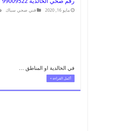
رقم صحي الخالدية 99009522 فني صحي سباك ادوات صحية الخالدية
مايو 16, 2020
فني صحي سباك
في الخالدية او المناطق …
أكمل القراءة »