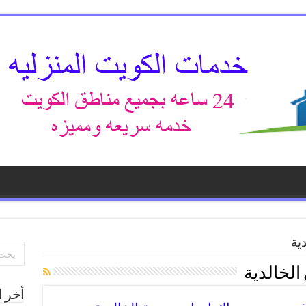
ية
لخالدية
أخر ا