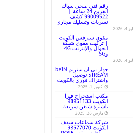
رقم فني صحي سباك
القرين 24 ساعة |
99009522 كشف
تسربات وتسليك مجاري
 4, 2026
مقوي سيرفس الكويت
| تركيب مقوي شبكة
الجوال والإنترنت 4G
و5G
 4, 2026
جهاز بي ان ستريم beIN
STREAM توصيل
واشتراك فوري بالكويت
أكتوبر 1, 2025
مكتب استخراج فيزا
الكويت 98951133
تاشيرة شنغن سريعة
مارس 26, 2025
شركة سماعات سقف
الكويت 98577070
سماعات سقف BOSE