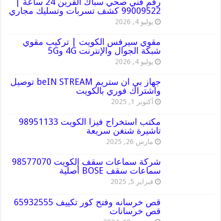
رقم فني صحي سباك القرين 24 ساعة |
99009522 كشف تسربات وتسليك مجاري
يوليو 4, 2026
مقوي سيرفس الكويت | تركيب مقوي
شبكة الجوال والإنترنت 4G و5G
يوليو 4, 2026
جهاز بي ان ستريم beIN STREAM توصيل
واشتراك فوري بالكويت
أكتوبر 1, 2025
مكتب استخراج فيزا الكويت 98951133
تاشيرة شنغن سريعة
مارس 26, 2025
شركة سماعات سقف الكويت 98577070
سماعات سقف BOSE أصلية
فبراير 5, 2025
قص خرسانه وفتح كور تكييف 65932555
قص خرسانات