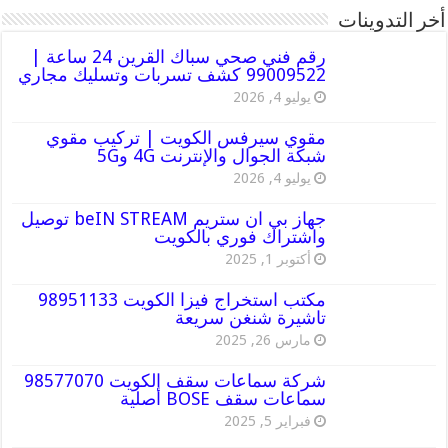
أخر التدوينات
رقم فني صحي سباك القرين 24 ساعة |
99009522 كشف تسربات وتسليك مجاري
يوليو 4, 2026
مقوي سيرفس الكويت | تركيب مقوي
شبكة الجوال والإنترنت 4G و5G
يوليو 4, 2026
جهاز بي ان ستريم beIN STREAM توصيل
واشتراك فوري بالكويت
أكتوبر 1, 2025
مكتب استخراج فيزا الكويت 98951133
تاشيرة شنغن سريعة
مارس 26, 2025
شركة سماعات سقف الكويت 98577070
سماعات سقف BOSE أصلية
فبراير 5, 2025