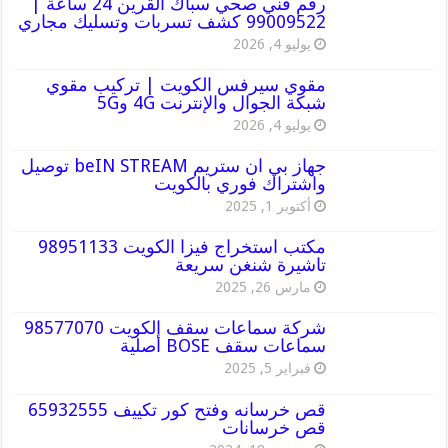
رقم فني صحي سباك القرين 24 ساعة |
99009522 كشف تسربات وتسليك مجاري
يوليو 4, 2026
مقوي سيرفس الكويت | تركيب مقوي
شبكة الجوال والإنترنت 4G و5G
يوليو 4, 2026
جهاز بي ان ستريم beIN STREAM توصيل
واشتراك فوري بالكويت
أكتوبر 1, 2025
مكتب استخراج فيزا الكويت 98951133
تاشيرة شنغن سريعة
مارس 26, 2025
شركة سماعات سقف الكويت 98577070
سماعات سقف BOSE أصلية
فبراير 5, 2025
قص خرسانه وفتح كور تكييف 65932555
قص خرسانات