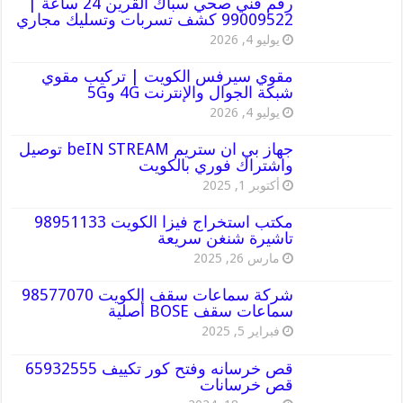
رقم فني صحي سباك القرين 24 ساعة |
99009522 كشف تسربات وتسليك مجاري
يوليو 4, 2026
مقوي سيرفس الكويت | تركيب مقوي
شبكة الجوال والإنترنت 4G و5G
يوليو 4, 2026
جهاز بي ان ستريم beIN STREAM توصيل
واشتراك فوري بالكويت
أكتوبر 1, 2025
مكتب استخراج فيزا الكويت 98951133
تاشيرة شنغن سريعة
مارس 26, 2025
شركة سماعات سقف الكويت 98577070
سماعات سقف BOSE أصلية
فبراير 5, 2025
قص خرسانه وفتح كور تكييف 65932555
قص خرسانات