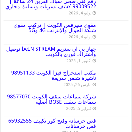
رقم فني صحي سباك القرين 24 ساعة |
99009522 كشف تسربات وتسليك مجاري
يوليو 4, 2026
مقوي سيرفس الكويت | تركيب مقوي
شبكة الجوال والإنترنت 4G و5G
يوليو 4, 2026
جهاز بي ان ستريم beIN STREAM توصيل
واشتراك فوري بالكويت
أكتوبر 1, 2025
مكتب استخراج فيزا الكويت 98951133
تاشيرة شنغن سريعة
مارس 26, 2025
شركة سماعات سقف الكويت 98577070
سماعات سقف BOSE أصلية
فبراير 5, 2025
قص خرسانه وفتح كور تكييف 65932555
قص خرسانات