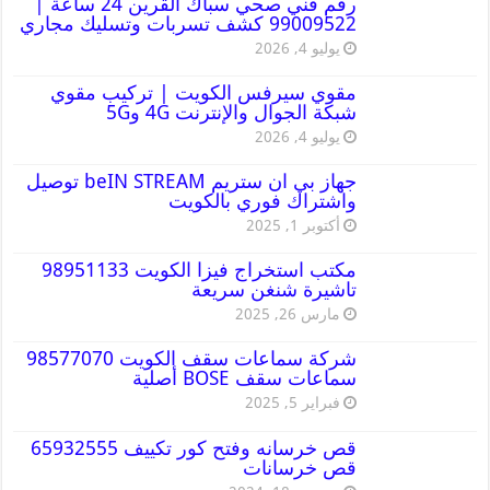
رقم فني صحي سباك القرين 24 ساعة |
99009522 كشف تسربات وتسليك مجاري
يوليو 4, 2026
مقوي سيرفس الكويت | تركيب مقوي
شبكة الجوال والإنترنت 4G و5G
يوليو 4, 2026
جهاز بي ان ستريم beIN STREAM توصيل
واشتراك فوري بالكويت
أكتوبر 1, 2025
مكتب استخراج فيزا الكويت 98951133
تاشيرة شنغن سريعة
مارس 26, 2025
شركة سماعات سقف الكويت 98577070
سماعات سقف BOSE أصلية
فبراير 5, 2025
قص خرسانه وفتح كور تكييف 65932555
قص خرسانات