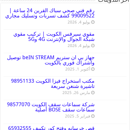
أخر التدوينات
رقم فني صحي سباك القرين 24 ساعة |
99009522 كشف تسربات وتسليك مجاري
يوليو 4, 2026
مقوي سيرفس الكويت | تركيب مقوي
شبكة الجوال والإنترنت 4G و5G
يوليو 4, 2026
جهاز بي ان ستريم beIN STREAM توصيل
واشتراك فوري بالكويت
أكتوبر 1, 2025
مكتب استخراج فيزا الكويت 98951133
تاشيرة شنغن سريعة
مارس 26, 2025
شركة سماعات سقف الكويت 98577070
سماعات سقف BOSE أصلية
فبراير 5, 2025
قص خرسانه وفتح كور تكييف 65932555