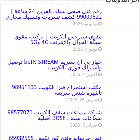
أخر التدوينات
رقم فني صحي سباك القرين 24 ساعة |
99009522 كشف تسربات وتسليك مجاري
يوليو 4, 2026
مقوي سيرفس الكويت | تركيب مقوي
شبكة الجوال والإنترنت 4G و5G
يوليو 4, 2026
جهاز بي ان ستريم beIN STREAM توصيل
واشتراك فوري بالكويت
أكتوبر 1, 2025
مكتب استخراج فيزا الكويت 98951133
تاشيرة شنغن سريعة
مارس 26, 2025
شركة سماعات سقف الكويت 98577070
سماعات سقف BOSE أصلية
فبراير 5, 2025
قص خرسانه وفتح كور تكييف 65932555