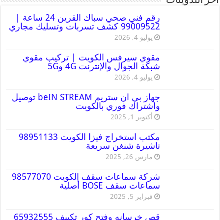
أخر التدوينات
رقم فني صحي سباك القرين 24 ساعة |
99009522 كشف تسربات وتسليك مجاري
يوليو 4, 2026
مقوي سيرفس الكويت | تركيب مقوي
شبكة الجوال والإنترنت 4G و5G
يوليو 4, 2026
جهاز بي ان ستريم beIN STREAM توصيل
واشتراك فوري بالكويت
أكتوبر 1, 2025
مكتب استخراج فيزا الكويت 98951133
تاشيرة شنغن سريعة
مارس 26, 2025
شركة سماعات سقف الكويت 98577070
سماعات سقف BOSE أصلية
فبراير 5, 2025
قص خرسانه وفتح كور تكييف 65932555