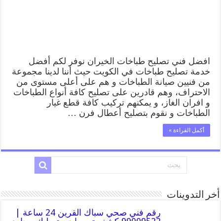
طباخات
الخيران
بارخص
الاسعار
مغلقة
افضل فني تصليح طباخات الخيران نوفر لكم أفضل
خدمة تصليح طباخات في الكويت حيث أننا لدينا مجموعة
من فنيين صيانة الطباخات و هم على أعلى مستوى من
الاحتراف، وهم قادرين على تصليح كافة أنواع الطباخات
و افران الغاز، و يمكنهم تركيب كافة قطع غيار
الطباخات و نقوم بتصليح أعطال فرن …
أكمل القراءة »
أخر التدوينات
رقم فني صحي سباك القرين 24 ساعة |