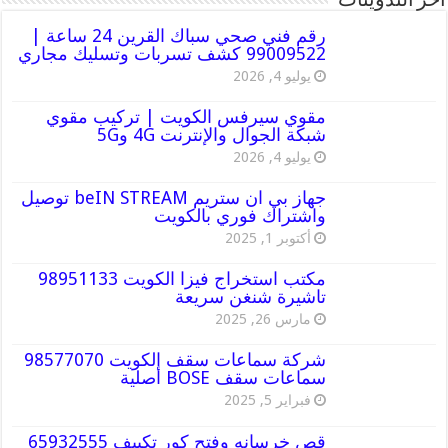
أخر التدوينات
رقم فني صحي سباك القرين 24 ساعة |
99009522 كشف تسربات وتسليك مجاري
يوليو 4, 2026
مقوي سيرفس الكويت | تركيب مقوي
شبكة الجوال والإنترنت 4G و5G
يوليو 4, 2026
جهاز بي ان ستريم beIN STREAM توصيل
واشتراك فوري بالكويت
أكتوبر 1, 2025
مكتب استخراج فيزا الكويت 98951133
تاشيرة شنغن سريعة
مارس 26, 2025
شركة سماعات سقف الكويت 98577070
سماعات سقف BOSE أصلية
فبراير 5, 2025
قص خرسانه وفتح كور تكييف 65932555