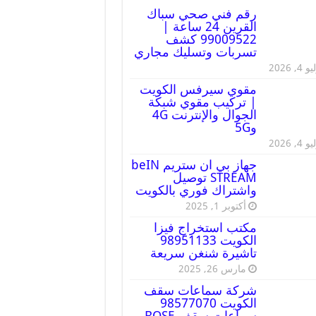
رقم فني صحي سباك
القرين 24 ساعة |
99009522 كشف
تسربات وتسليك مجاري
 4, 2026
مقوي سيرفس الكويت
| تركيب مقوي شبكة
الجوال والإنترنت 4G
و5G
 4, 2026
جهاز بي ان ستريم beIN
STREAM توصيل
واشتراك فوري بالكويت
أكتوبر 1, 2025
مكتب استخراج فيزا
الكويت 98951133
تاشيرة شنغن سريعة
مارس 26, 2025
شركة سماعات سقف
الكويت 98577070
سماعات سقف BOSE