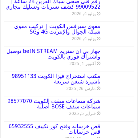
رقم فني صحي سباك القرين 24 ساعة |
99009522 كشف تسربات وتسليك مجاري
يوليو 4, 2026
مقوي سيرفس الكويت | تركيب مقوي
شبكة الجوال والإنترنت 4G و5G
يوليو 4, 2026
جهاز بي ان ستريم beIN STREAM توصيل
واشتراك فوري بالكويت
أكتوبر 1, 2025
مكتب استخراج فيزا الكويت 98951133
تاشيرة شنغن سريعة
مارس 26, 2025
شركة سماعات سقف الكويت 98577070
سماعات سقف BOSE أصلية
فبراير 5, 2025
قص خرسانه وفتح كور تكييف 65932555
قص خرسانات