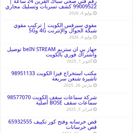
رقم فني صحي سباك القرين 24 ساعة |
99009522 كشف تسربات وتسليك مجاري
يوليو 4, 2026
مقوي سيرفس الكويت | تركيب مقوي
شبكة الجوال والإنترنت 4G و5G
يوليو 4, 2026
جهاز بي ان ستريم beIN STREAM توصيل
واشتراك فوري بالكويت
أكتوبر 1, 2025
مكتب استخراج فيزا الكويت 98951133
تاشيرة شنغن سريعة
مارس 26, 2025
شركة سماعات سقف الكويت 98577070
سماعات سقف BOSE أصلية
فبراير 5, 2025
قص خرسانه وفتح كور تكييف 65932555
قص خرسانات