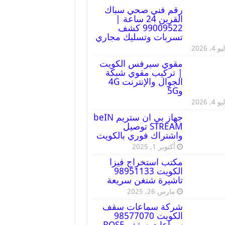
رقم فني صحي سباك
القرين 24 ساعة |
99009522 كشف
تسربات وتسليك مجاري
 4, 2026
مقوي سيرفس الكويت
| تركيب مقوي شبكة
الجوال والإنترنت 4G
و5G
 4, 2026
جهاز بي ان ستريم beIN
STREAM توصيل
واشتراك فوري بالكويت
أكتوبر 1, 2025
مكتب استخراج فيزا
الكويت 98951133
تاشيرة شنغن سريعة
مارس 26, 2025
شركة سماعات سقف
الكويت 98577070
سماعات سقف BOSE