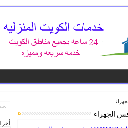
هراء
س الجهراء
أخر ا