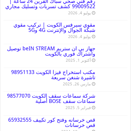
رقم فني صحي سباك القرين 24 ساعة |
99009522 كشف تسربات وتسليك مجاري
يوليو 4, 2026
مقوي سيرفس الكويت | تركيب مقوي
شبكة الجوال والإنترنت 4G و5G
يوليو 4, 2026
جهاز بي ان ستريم beIN STREAM توصيل
واشتراك فوري بالكويت
أكتوبر 1, 2025
مكتب استخراج فيزا الكويت 98951133
تاشيرة شنغن سريعة
مارس 26, 2025
شركة سماعات سقف الكويت 98577070
سماعات سقف BOSE أصلية
فبراير 5, 2025
قص خرسانه وفتح كور تكييف 65932555
قص خرسانات