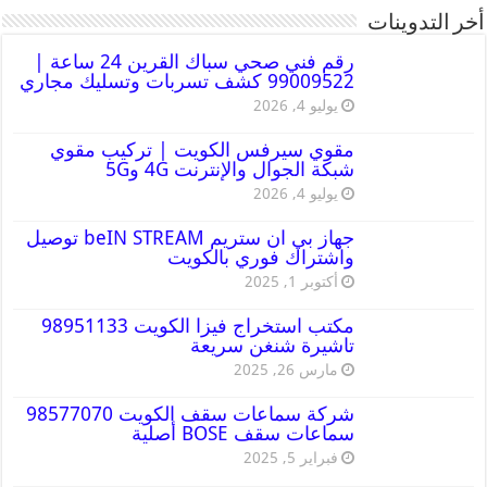
أخر التدوينات
رقم فني صحي سباك القرين 24 ساعة |
99009522 كشف تسربات وتسليك مجاري
يوليو 4, 2026
مقوي سيرفس الكويت | تركيب مقوي
شبكة الجوال والإنترنت 4G و5G
يوليو 4, 2026
جهاز بي ان ستريم beIN STREAM توصيل
واشتراك فوري بالكويت
أكتوبر 1, 2025
مكتب استخراج فيزا الكويت 98951133
تاشيرة شنغن سريعة
مارس 26, 2025
شركة سماعات سقف الكويت 98577070
سماعات سقف BOSE أصلية
فبراير 5, 2025