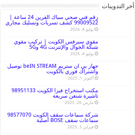
أخر التدوينات
رقم فني صحي سباك القرين 24 ساعة |
99009522 كشف تسربات وتسليك مجاري
يوليو 4, 2026
مقوي سيرفس الكويت | تركيب مقوي
شبكة الجوال والإنترنت 4G و5G
يوليو 4, 2026
جهاز بي ان ستريم beIN STREAM توصيل
واشتراك فوري بالكويت
أكتوبر 1, 2025
مكتب استخراج فيزا الكويت 98951133
تاشيرة شنغن سريعة
مارس 26, 2025
شركة سماعات سقف الكويت 98577070
سماعات سقف BOSE أصلية
فبراير 5, 2025