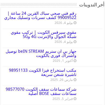
أخر التدوينات
رقم فني صحي سباك القرين 24 ساعة |
99009522 كشف تسربات وتسليك مجاري
يوليو 4, 2026
مقوي سيرفس الكويت | تركيب مقوي
شبكة الجوال والإنترنت 4G و5G
يوليو 4, 2026
جهاز بي ان ستريم beIN STREAM توصيل
واشتراك فوري بالكويت
أكتوبر 1, 2025
مكتب استخراج فيزا الكويت 98951133
تاشيرة شنغن سريعة
مارس 26, 2025
شركة سماعات سقف الكويت 98577070
سماعات سقف BOSE أصلية
فبراير 5, 2025