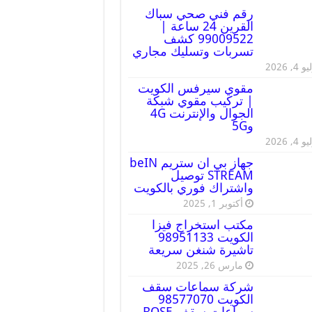
رقم فني صحي سباك
القرين 24 ساعة |
99009522 كشف
تسربات وتسليك مجاري
 4, 2026
مقوي سيرفس الكويت
| تركيب مقوي شبكة
الجوال والإنترنت 4G
و5G
 4, 2026
جهاز بي ان ستريم beIN
STREAM توصيل
واشتراك فوري بالكويت
أكتوبر 1, 2025
مكتب استخراج فيزا
الكويت 98951133
تاشيرة شنغن سريعة
مارس 26, 2025
شركة سماعات سقف
الكويت 98577070
سماعات سقف BOSE