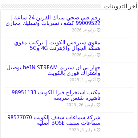
أخر التدوينات
رقم فني صحي سباك القرين 24 ساعة |
99009522 كشف تسربات وتسليك مجاري
يوليو 4, 2026
مقوي سيرفس الكويت | تركيب مقوي
شبكة الجوال والإنترنت 4G و5G
يوليو 4, 2026
جهاز بي ان ستريم beIN STREAM توصيل
واشتراك فوري بالكويت
أكتوبر 1, 2025
مكتب استخراج فيزا الكويت 98951133
تاشيرة شنغن سريعة
مارس 26, 2025
شركة سماعات سقف الكويت 98577070
سماعات سقف BOSE أصلية
فبراير 5, 2025