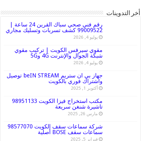
أخر التدوينات
رقم فني صحي سباك القرين 24 ساعة |
99009522 كشف تسربات وتسليك مجاري
يوليو 4, 2026
مقوي سيرفس الكويت | تركيب مقوي
شبكة الجوال والإنترنت 4G و5G
يوليو 4, 2026
جهاز بي ان ستريم beIN STREAM توصيل
واشتراك فوري بالكويت
أكتوبر 1, 2025
مكتب استخراج فيزا الكويت 98951133
تاشيرة شنغن سريعة
مارس 26, 2025
شركة سماعات سقف الكويت 98577070
سماعات سقف BOSE أصلية
فبراير 5, 2025