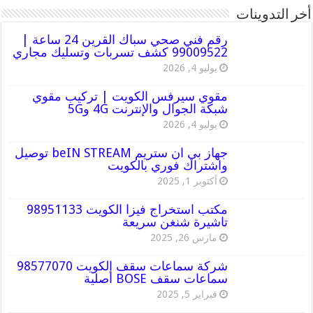
أخر التدوينات
رقم فني صحي سباك القرين 24 ساعة |
99009522 كشف تسربات وتسليك مجاري
يوليو 4, 2026
مقوي سيرفس الكويت | تركيب مقوي
شبكة الجوال والإنترنت 4G و5G
يوليو 4, 2026
جهاز بي ان ستريم beIN STREAM توصيل
واشتراك فوري بالكويت
أكتوبر 1, 2025
مكتب استخراج فيزا الكويت 98951133
تاشيرة شنغن سريعة
مارس 26, 2025
شركة سماعات سقف الكويت 98577070
سماعات سقف BOSE أصلية
فبراير 5, 2025