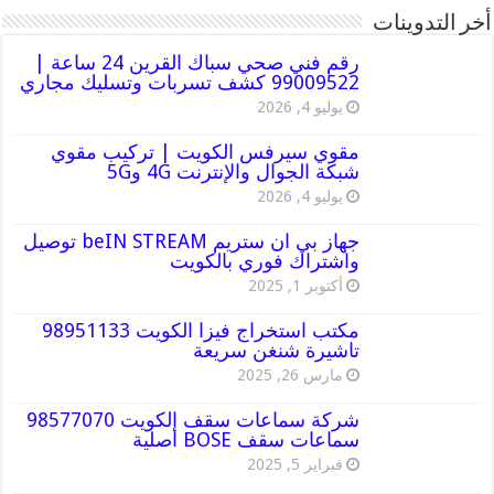
أخر التدوينات
رقم فني صحي سباك القرين 24 ساعة |
99009522 كشف تسربات وتسليك مجاري
يوليو 4, 2026
مقوي سيرفس الكويت | تركيب مقوي
شبكة الجوال والإنترنت 4G و5G
يوليو 4, 2026
جهاز بي ان ستريم beIN STREAM توصيل
واشتراك فوري بالكويت
أكتوبر 1, 2025
مكتب استخراج فيزا الكويت 98951133
تاشيرة شنغن سريعة
مارس 26, 2025
شركة سماعات سقف الكويت 98577070
سماعات سقف BOSE أصلية
فبراير 5, 2025