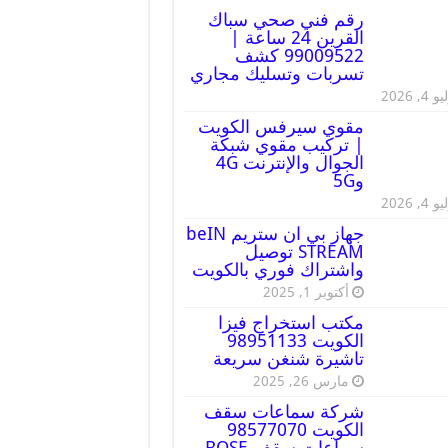
رقم فني صحي سباك
القرين 24 ساعة |
99009522 كشف
تسربات وتسليك مجاري
 4, 2026
مقوي سيرفس الكويت
| تركيب مقوي شبكة
الجوال والإنترنت 4G
و5G
 4, 2026
جهاز بي ان ستريم beIN
STREAM توصيل
واشتراك فوري بالكويت
أكتوبر 1, 2025
مكتب استخراج فيزا
الكويت 98951133
تاشيرة شنغن سريعة
مارس 26, 2025
شركة سماعات سقف
الكويت 98577070
سماعات سقف BOSE