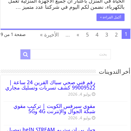
الحياة في المنزل باعتبار ان جميع الاجهزة المنزلية تعمل
بالكهرباء، نضمن لكم اليوم في شركتنا عدد متميز …
أكمل القراءة »
1
2
3
4
5
»
...
الأخيرة »
صفحة 1 من 9
أخر التدوينات
رقم فني صحي سباك القرين 24 ساعة |
99009522 كشف تسربات وتسليك مجاري
يوليو 4, 2026
مقوي سيرفس الكويت | تركيب مقوي
شبكة الجوال والإنترنت 4G و5G
يوليو 4, 2026
جهاز بي ان ستريم beIN STREAM توصيل