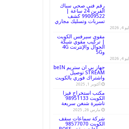
رقم فني صحي سباك
القرين 24 ساعة |
99009522 كشف
تسربات وتسليك مجاري
 4, 2026
مقوي سيرفس الكويت
| تركيب مقوي شبكة
الجوال والإنترنت 4G
و5G
 4, 2026
جهاز بي ان ستريم beIN
STREAM توصيل
واشتراك فوري بالكويت
أكتوبر 1, 2025
مكتب استخراج فيزا
الكويت 98951133
تاشيرة شنغن سريعة
مارس 26, 2025
شركة سماعات سقف
الكويت 98577070
سماعات سقف BOSE