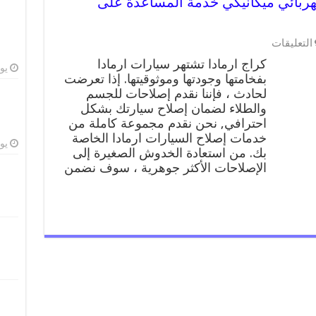
 99009551 ورشة كهربائي ميكانيكي خدمة المساعدة على
على
التعليقات
كراج
كراج ارمادا تشتهر سيارات ارمادا
ارمادا
يوليو
بفخامتها وجودتها وموثوقيتها. إذا تعرضت
99009551
لحادث ، فإننا نقدم إصلاحات للجسم
ورشة
كهربائي
والطلاء لضمان إصلاح سيارتك بشكل
ميكانيكي
احترافي, نحن نقدم مجموعة كاملة من
خدمة
خدمات إصلاح السيارات ارمادا الخاصة
المساعدة
يوليو
بك. من استعادة الخدوش الصغيرة إلى
على
الإصلاحات الأكثر جوهرية ، سوف نضمن
الطريق
مغلقة